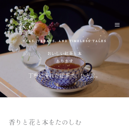
内
容
を
ス
MA
キ
ME
TEAS, TREATS, AND TIMELESS TALES
ッ
プ
おいしい紅茶と本
あります
丁寧に淹れた紅茶で、ひと息。
香りと花と本をたのしむ