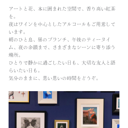
アートと花、本に囲まれた空間で、香り高い紅茶
を。
夜はワインを中心としたアルコールもご用意して
います。
朝のひと息、昼のブランチ、午後のティータイ
ム、夜の余韻まで、さまざまなシーンに寄り添う
場所。
ひとりで静かに過ごしたい日も、大切な友人と語
らいたい日も。
気分のままに、思い思いの時間をどうぞ。