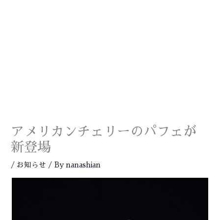
内
容
を
ス
MA
キ
ME
ッ
プ
アメリカンチェリーのパフェが
新登場
/
お知らせ
/ By
nanashian