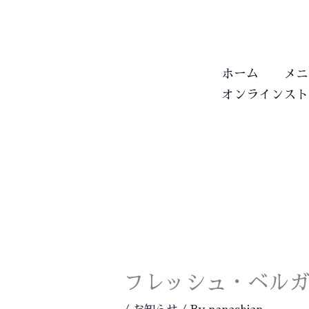
内
容
を
ス
ホーム
メニ
キ
オンラインスト
ッ
プ
フレッシュ・ベル