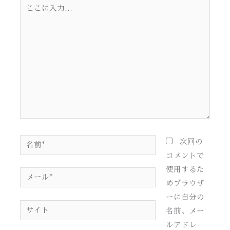
こ
こ
に
入
力…
名
次回の
前
コメントで
*
使用するた
メ
めブラウザ
ー
ーに自分の
ル
サ
名前、メー
*
イ
ルアドレ