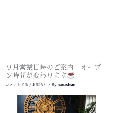
内
容
を
ス
MA
キ
ME
ッ
プ
９月営業日時のご案内 オープ
ン時間が変わります
コメントする
/
お知らせ
/ By
nanashian