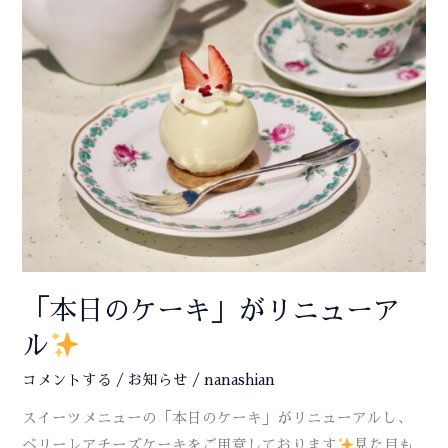
パ
フ
ェ」
3/4(火)
ス
タ
ー
ト
「本日のケーキ」がリニューア
ル
コメントする
/
お知らせ
/
nanashian
スイーツメニューの「本日のケーキ」がリニューアルし、
ベリーレアチーズケーキをご用意しております
見た目も