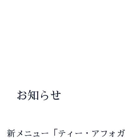
内
容
を
ス
MA
キ
ME
ッ
プ
お知らせ
新メニュー「ティー・アフォガ