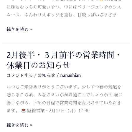
お味もむっちり可愛いやつ。中にはベリージュレやカシス
ムース、ふんわりスポンジを重ね、甘酸っぱいさまざま
「本
続きを読む »
日
の
ケ
2月後半・３月前半の営業時間・
ー
休業日のお知らせ
キ」
コメントする
/
お知らせ
/
nanashian
が
リ
いつもご来店ありがとうございます。少しずつ春の気配を
ニ
感じるこの頃、みなさまいかがお過ごしでしょうか？ 誠に
ュ
勝手ながら、下記の日程で営業時間を変更させていただき
ー
ます。
短縮営業・2月17日（月）17:30
ア
ル
2
続きを読む »