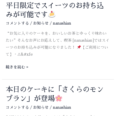
パ
平日限定でスイーツのお持ち込
ら
フ
せ
みが可能です
ェ
コメントする
/
お知らせ
/
nanashian
新
作
“お気に入りのケーキを、おいしいお茶とゆっくり味わい
たい”そんなお声にお応えして、喫茶 [nanashian]ではスイ
ーツのお持ち込みが可能になりました！
【ご利用につい
て】・⚠&#xfe
平
続きを読む »
日
限
定
本日のケーキに「さくらのモン
で
ブラン」が登場
ス
コメントする
/
お知らせ
/
nanashian
イ
ー