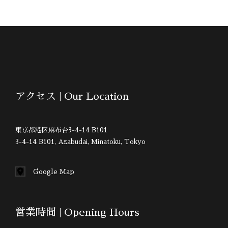
知
ン
ら
限
せ
定
の
特
別
な
アクセス | Our Location
紅
茶
東京都港区麻布台3-4-14 B101
ギ
3-4-14 B101, Azabudai, Minatoku, Tokyo
フ
ト
Google Map
が
登
場
営業時間 | Opening Hours