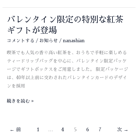
月
後
半・
バレンタイン限定の特別な紅茶
３
ギフトが登場
月
コメントする
/
お知らせ
/
nanashian
前
半
喫茶でも人気の香り高い紅茶を、おうちで手軽に楽しめる
の
ティードリップバッグを中心に、バレンタイン限定パッケ
営
ージでギフトボックスをご用意しました。 限定パッケージ
業
は、40年以上前に交わされたバレンタインカードのデザイ
時
ンを採用
間・
休
バ
続きを読む »
業
レ
日
ン
の
タ
←
前
1
…
4
5
6
7
次
→
お
イ