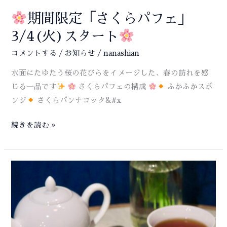
短
ン
縮
期間限定「さくらパフェ」
ブ
営
ラ
3/4(火)スタート
業・
ン」
コメントする
/
お知らせ
/
nanashian
休
が
業
水面にたゆたう桜の花びらをイメージした、春の訪れを感
登
日
じる一品です
さくらパフェの構成
ふかふかスポ
場
の
ンジ
さくらパンナコッタ&#x
お
知
続きを読む »
ら
期
せ
間
限
定
「さ
く
ら