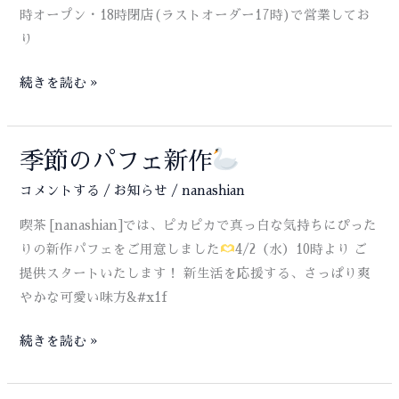
フ
時オープン・18時閉店(ラストオーダー17時)で営業してお
ォ
り
ガ
ー
GW
続きを読む »
ド」
休
が
業・
登
5
季節のパフェ新作
場
月
コメントする
/
お知らせ
/
nanashian
か
喫茶 [nanashian]では、ピカピカで真っ白な気持ちにぴった
ら
りの新作パフェをご用意しました
4/2（水）10時より ご
の
提供スタートいたします！ 新生活を応援する、さっぱり爽
定
やかな可愛い味方&#x1f
休
日
季
続きを読む »
の
節
お
の
知