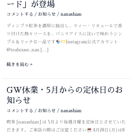
ード」が登場
コメントする
/
お知らせ
/
nanashian
ディンブラ紅茶を濃厚に抽出し、ティー・リキュールで香
り付けた熱々ソースを、バニラアイスに注いで味わうシン
プル＆リッチな一品です
Instagram公式アカウント
@teahouse_nan […]
新
続きを読む »
メ
ニ
ュ
GW休業・5月からの定休日のお
ー
知らせ
「テ
コメントする
/
お知らせ
/
nanashian
ィ
ー・
喫茶 [nanashian] は 5月より毎週月曜を定休日とさせていた
ア
だきます。ご来店の際はご注意ください
4月28日(月)は8