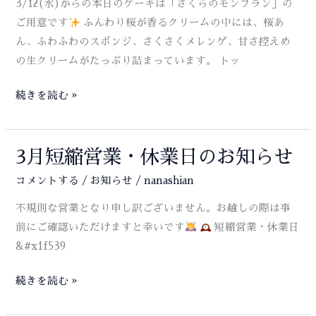
3/12(水)からの本日のケーキは「さくらのモンブラン」の
ツ
ご用意です
ふんわり桜が香るクリームの中には、桜あ
の
ん、ふわふわのスポンジ、さくさくメレンゲ、甘さ控えめ
お
の生クリームがたっぷり詰まっています。 トッ
持
ち
本
続きを読む »
込
日
み
の
が
ケ
3月短縮営業・休業日のお知らせ
可
ー
コメントする
/
お知らせ
/
nanashian
能
キ
不規則な営業となり申し訳ございません。お越しの際は事
で
に
前にご確認いただけますと幸いです
短縮営業・休業日
す
「さ
&#x1f539
く
ら
3
続きを読む »
の
月
モ