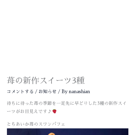
内
容
を
ス
MA
キ
ME
ッ
プ
苺の新作スイーツ3種
コメントする
/
お知らせ
/ By
nanashian
待ちに待った苺の季節を一足先に早どりした3種の新作スイ
ーツがお目見えです♪
とちあいか苺のスワンパフェ