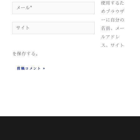
*
使用するた
メ
めブラウザ
ー
ーに自分の
ル
サ
名前、メー
*
イ
ルアドレ
ト
ス、サイト
を保存する。