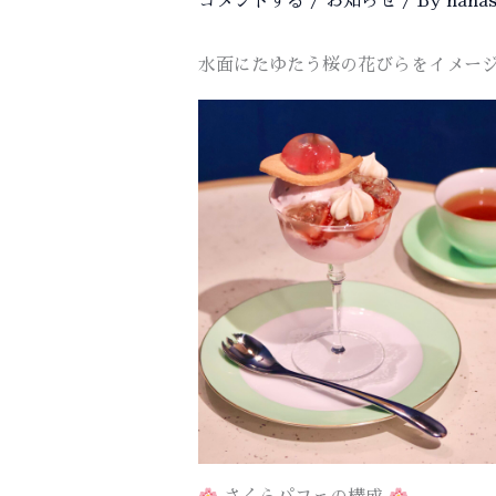
コメントする
/
お知らせ
/ By
nanas
水面にたゆたう桜の花びらをイメー