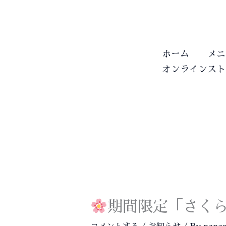
内
容
を
ス
ホーム
メニ
キ
オンラインスト
ッ
プ
期間限定「さくら