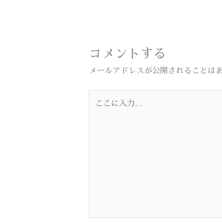
コメントする
メールアドレスが公開されることは
こ
こ
に
入
力…